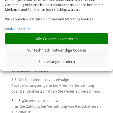
8.1. Soweit wir (Reise-) Leistungen in Gestalt einer
Zustimmung nicht erteilen oder zurückziehen, können bestimmte
Pauschalreise, verbundenen Reiseleistung oder
Merkmale und Funktionen beeinträchtigt werden.
Einzelleistung in Rechnung stellen und
Wir verwenden Statistiken-Cookies und Marketing Cookies.
diesbezügliche Zahlungen einziehen, geschieht dies
im Namen und für Rechnung des jeweiligen
Cookie-Richtlinie
Veranstalters bzw. des Leistungsträgers. Unberührt
bleiben davon die Rechte zur Einziehung uns
Alle Cookies akzeptieren
zustehender Serviceentgelte.
Nur technisch notwendige Cookies
8.2. Die Zahlungsfristen und sonstigen
Zahlungsbedingungen richten sich nach den
Einstellungen ändern
Bestimmungen des jeweiligen Reiseveranstalters
bzw. Leistungsträgers.
8.3. Wir behalten uns vor, etwaige
Rückbelastungsentgelte bei Kreditkartenzahlung
oder bei Banklastschrift an Sie weiter zu berechnen.
8.4. Ergänzend verweisen wir
• für die Zahlung bei Vermittlung von Pauschalreisen
auf Ziffer B;