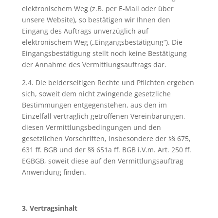
Mietwagen oder ein
elektronischem Weg (z.B. per E-Mail oder über
Flug, die durch uns als
unsere Website), so bestätigen wir Ihnen den
Einzelleistung
Vermittler vermittelt
Eingang des Auftrags unverzüglich auf
wurde und bei der ein
elektronischem Weg („Eingangsbestätigung“). Die
Vertrag mit dem
Eingangsbestätigung stellt noch keine Bestätigung
vermittelten
der Annahme des Vermittlungsauftrags dar.
Leistungsträger
zustande kommt.
2.4. Die beiderseitigen Rechte und Pflichten ergeben
sich, soweit dem nicht zwingende gesetzliche
Bestimmungen entgegenstehen, aus den im
Einzelfall vertraglich getroffenen Vereinbarungen,
diesen Vermittlungsbedingungen und den
gesetzlichen Vorschriften, insbesondere der §§ 675,
631 ff. BGB und der §§ 651a ff. BGB i.V.m. Art. 250 ff.
EGBGB, soweit diese auf den Vermittlungsauftrag
Anwendung finden.
3. Vertragsinhalt