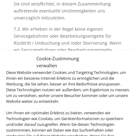
Sie sind verpflichtet, in diesem Zusammenhang
auftretende eventuelle Unstimmigkeiten uns
unverzüglich mitzuteilen.
7.3. Wir erheben in der Regel keine eigenen
Servicegebühren oder Bearbeitungsentgelte für
Rücktritt / Umbuchung und /oder Stornierung. Wenn
wir Servicegebühren oder Bearbeitungsentgelte
erheben, informieren wir sie vor der Buchung
Cookie-Zustimmung
darüber. Generell ausgenommen hiervon ist der
verwalten
Rücktritt / die Umbuchung und /oder die Stornierung
Diese Website verwendet Cookies und Targeting Technologien, um
von nicht im Zusammenhang mit einer Pauschalreise
Ihnen ein besseres Internet-Erlebnis zu ermöglichen und die
Werbung, die Sie sehen, besser an Ihre Bedürfnisse anzupassen.
gebuchten Flugbeförderungsleistungen („Nur-Flug-
Diese Technologien nutzen wir außerdem, um Ergebnisse zu messen,
Buchung“). Hier erheben wir ggfs. eigene
um zu verstehen, woher unsere Besucher kommen oder um unsere
Servicegebühren oder Bearbeitungsentgelte (siehe
Website weiter zu entwickeln.
dazu Ziffer D. dieser AGB)
Um Ihnen ein optimales Erlebnis zu bieten, verwenden wir
Technologien wie Cookies, um Geräteinformationen zu speichern
und/oder darauf zuzugreifen. Wenn Sie diesen Technologien
8. Zahlungen und Inkasso
zustimmmen, können wir Daten wie das Surfverhalten oder
eindeutige IDs auf dieser Website verarbeiten. Wenn Sie ihre