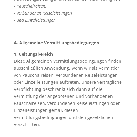
Hotel, die
• Pauschalreisen,
Fluggesellschaft, der
• verbundenen Reiseleistungen
Mietwagenanbieter etc.
• und Einzelleistungen.
ist das
Verbraucherschutzrecht
nach § 651a ff. BGB bei
A. Allgemeine Vermittlungsbedingungen
der Anbahnung und
1. Geltungsbereich
Durchführung einer
Diese Allgemeinen Vermittlungsbedingungen finden
(Pauschal-) Reise. Es
ausschließlich Anwendung, wenn wir als Vermittler
Reisevertragsrecht
regelt das Verhältnis
von Pauschalreisen, verbundenen Reiseleistungen
zwischen dem Ihnen als
oder Einzelleistungen auftreten. Unsere vertragliche
Reisenden und dem
Verpflichtung beschränkt sich dann auf die
Reiseveranstalter oder
Vermittlung der angebotenen und vorhandenen
dem einzelnen
Pauschalreisen, verbundenen Reiseleistungen oder
Leistungsträger einer
Einzelleistungen gemäß diesen
Einzelleistung.
Vermittlungsbedingungen und den gesetzlichen
liegen vor, wenn Sie
Vorschriften.
über uns als Vermittler
zwei verschiedene