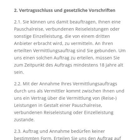
Reiseleistungen für
2. Vertragsschluss und gesetzliche Vorschriften
dieselbe Reise buchen,
jedoch separate
2.1. Sie können uns damit beauftragen, Ihnen eine
Verträge mit den
Pauschalreise, verbundenen Reiseleistungen oder
jeweiligen
sonstige Einzelleistung, die von einem dritten
Verbundene
Leistungsträgen
Anbieter erbracht wird, zu vermitteln. An Ihren
Reiseleistungen
entstehen, entweder
erteilten Vermittlungsauftrag sind Sie gebunden. Um
bei einem Kontakt mit
uns einen solchen Auftrag zu erteilen, müssen Sie
uns als Vermittler oder
zum Zeitpunkt des Auftrags mindestens 18 Jahre alt
durch Vertragsschluss
sein.
innerhalb von 24
2.2. Mit der Annahme Ihres Vermittlungsauftrags
Stunden durch gezielte
durch uns als Vermittler kommt zwischen Ihnen und
Vermittlung der zweiten
uns ein Vertrag über die Vermittlung von (Reise-)
Leistung durch uns als
Leistungen in Gestalt einer Pauschalreise,
Reisevermittler.
verbundenen Reiseleistung oder Einzelleistung
ist eine einzelne
zustande.
touristische Leistung,
2.3. Auftrag und Annahme bedürfen keiner
wie z.B. ein Hotel, ein
bestimmten Form. Erteilen Sie uns den Auftrag auf