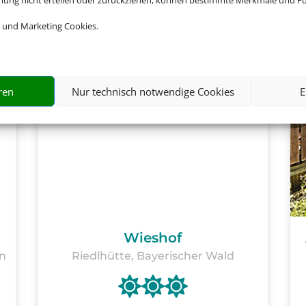
mmung nicht erteilen oder zurückziehen, können bestimmte Merkmale und Fu
 und Marketing Cookies.
ren
Nur technisch notwendige Cookies
E
Wieshof
n
Riedlhütte, Bayerischer Wald