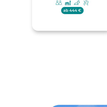
ab
444 €