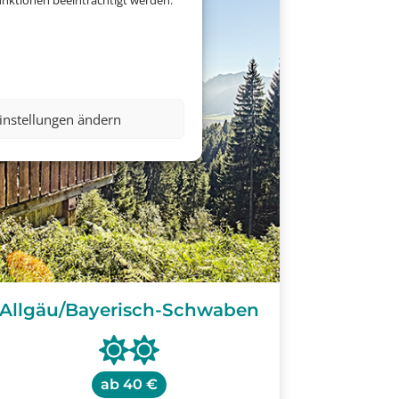
nktionen beeinträchtigt werden.
instellungen ändern
Allgäu/Bayerisch-Schwaben
ab
40 €