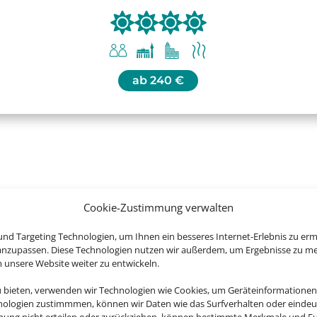
ab
240 €
Sie jetzt die schönsten Regionen D
Cookie-Zustimmung verwalten
nd Targeting Technologien, um Ihnen ein besseres Internet-Erlebnis zu erm
 anzupassen. Diese Technologien nutzen wir außerdem, um Ergebnisse zu m
nsere Website weiter zu entwickeln.
u bieten, verwenden wir Technologien wie Cookies, um Geräteinformationen
nologien zustimmmen, können wir Daten wie das Surfverhalten oder eindeut