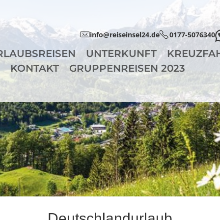
info@reiseinsel24.de
0177-5076340
RLAUBSREISEN
UNTERKUNFT
KREUZFA
KONTAKT
GRUPPENREISEN 2023
Deutschlandurlaub